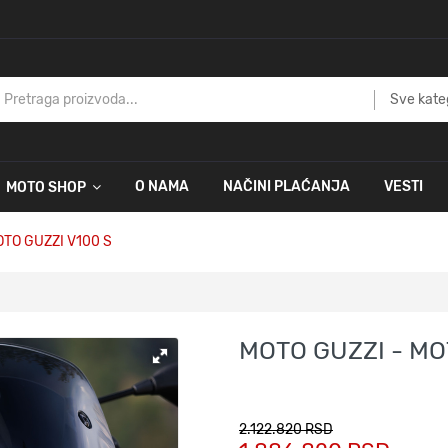
Sve kate
O NAMA
NAČINI PLAĆANJA
VESTI
MOTO SHOP
TO GUZZI V100 S
MOTO GUZZI - MO
2.122.820 RSD