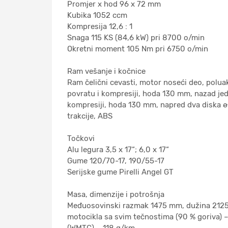
Promjer x hod 96 x 72 mm
Kubika 1052 ccm
Kompresija 12,6 : 1
Snaga 115 KS (84,6 kW) pri 8700 o/min
Okretni moment 105 Nm pri 6750 o/min
Ram vešanje i kočnice
Ram čelični cevasti, motor noseći deo, polu
povratu i kompresiji, hoda 130 mm, nazad je
kompresiji, hoda 130 mm, napred dva diska ø 3
trakcije, ABS
Točkovi
Alu legura 3,5 x 17“; 6,0 x 17“
Gume 120/70-17, 190/55-17
Serijske gume Pirelli Angel GT
Masa, dimenzije i potrošnja
Međuosovinski razmak 1475 mm, dužina 2125 
motocikla sa svim tečnostima (90 % goriva) – 