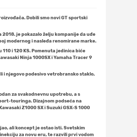
oizvođača. Dobili smo novi GT sportski
a 2018. je pokazalo želju kompanije da uđe
a spoj modernog i nasleđa renomirane marke.
u 110 i 120 KS. Pomenuta jedinica biće
 Kawasaki Ninja 1000SX i Yamaha Tracer 9
ali i njegovo podesivo vetrobransko staklo,
ogodan za svakodnevnu upotrebu, a s
sport-touringa. Dizajnom podseća na
- Kawasaki Z1000 SX i Suzuki GSX-S 1000
, ali koncept je ostao isti. Svetskim
inekciju za novu eru, te razvili prvi vodom