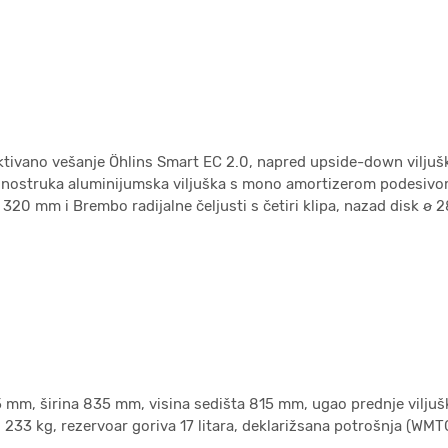
aktivano vešanje Öhlins Smart EC 2.0, napred upside-down vilju
dnostruka aluminijumska viljuška s mono amortizerom podesivom
20 mm i Brembo radijalne čeljusti s četiri klipa, nazad disk ø 
mm, širina 835 mm, visina sedišta 815 mm, ugao prednje viljuš
233 kg, rezervoar goriva 17 litara, deklarižsana potrošnja (WMTC