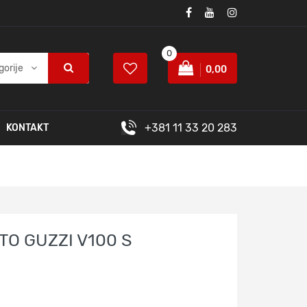
0
gorije
0,00
+381 11 33 20 283
KONTAKT
TO GUZZI V100 S