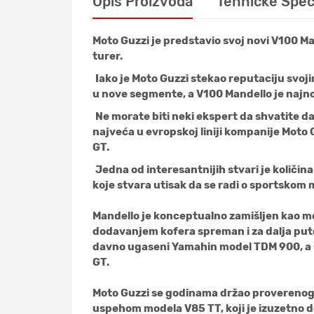
Opis Proizvoda
Tehničke Speci
Moto Guzzi je predstavio svoj novi V100 M
turer.
Iako je Moto Guzzi stekao reputaciju svoj
u nove segmente, a V100 Mandello je najnov
Ne morate biti neki ekspert da shvatite da
najveća u evropskoj liniji kompanije Moto
GT.
Jedna od interesantnijih stvari je količin
koje stvara utisak da se radi o sportskom 
Mandello je konceptualno zamišljen kao mo
dodavanjem kofera spreman i za dalja put
davno ugaseni Yamahin model TDM 900, a u 
GT.
Moto Guzzi se godinama držao proverenog 
uspehom modela V85 TT, koji je izuzetno dob