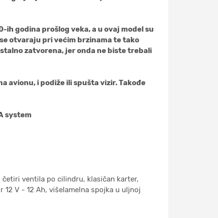
0-ih godina prošlog veka, a u ovaj model su
 se otvaraju pri većim brzinama te tako
talno zatvorena, jer onda ne biste trebali
avionu, i podiže ili spušta vizir. Takođe
MA system
tiri ventila po cilindru, klasičan karter,
 12 V - 12 Ah, višelamelna spojka u uljnoj