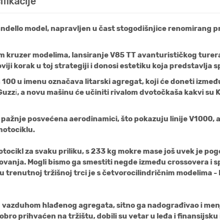
fikacije
andello model, napravljen u čast stogodišnjice renomirang pr
im kruzer modelima, lansiranje V85 TT avanturističkog turer
iji korak u toj strategiji i donosi estetiku koja predstavlj
 100 u imenu označava litarski agregat, koji će doneti izmeđ
 Guzz
i
, a novu mašinu će učiniti rivalom dvotočkaša kakvi su
a pažnje posvećena aerodinamici, što pokazuju linije V1000, 
motociklu.
tocikl za svaku priliku, s 233 kg mokre mase još uvek je p
ovanja. Mogli bismo ga smestiti negde između crossovera i 
trenutnoj tržišnoj trci je s četvorocilindričnim modelima 
vazduhom hlađenog agregata, sitno ga nadograđivao i menjao
ro prihvaćen na tržištu, dobili su vetar u leđa i finansijsku 