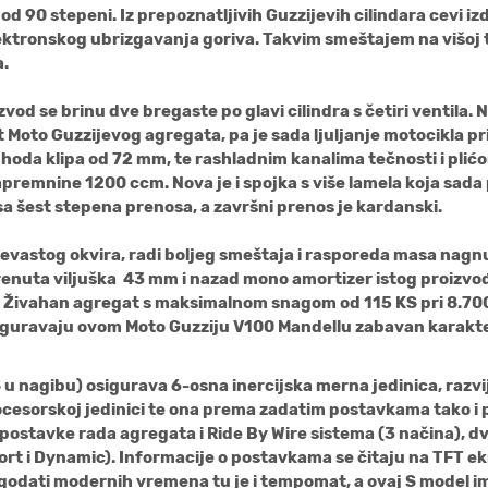
d 90 stepeni. Iz prepoznatljivih Guzzijevih cilindara cevi iz
ktronskog ubrizgavanja goriva. Takvim smeštajem na višoj ta
a.
d se brinu dve bregaste po glavi cilindra s četiri ventila. No
t Moto Guzzijevog agregata, pa je sada ljuljanje motocikla p
hoda klipa od 72 mm, te rashladnim kanalima tečnosti i plićo
emnine 1200 ccm. Nova je i spojka s više lamela koja sada pli
 sa šest stepena prenosa, a završni prenos je kardanski.
 cevastog okvira, radi boljeg smeštaja i rasporeda masa nagn
enuta viljuška 43 mm i nazad mono amortizer istog proizvođ
Živahan agregat s maksimalnom snagom od 115 KS pri 8.70
guravaju ovom Moto Guzziju V100 Mandellu zabavan karakter
 u nagibu) osigurava 6-osna inercijska merna jedinica, razv
rocesorskoj jedinici te ona prema zadatim postavkama tako i 
u postavke rada agregata i Ride By Wire sistema (3 načina),
ort i Dynamic). Informacije o postavkama se čitaju na TFT ek
odati modernih vremena tu je i tempomat, a ovaj S model ima 