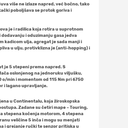
duva više ne izlaze napred, već bočno, tako
čki poboljšava se protok goriva i
va je i radilica koja rotira u suprotnom
ri dodavanju i oduzimanju gasa jedva
m kadicom ulja, agregat je sada manji i
va u ulju, protivklizna je (anti-hopping) i
ut je 5 stepeni prema napred. S
ača oslonjenog na jednoruku viljušku,
0 o/min i momentom od 115 Nm pri 6750
 i lagano upravljanje.
ijena u Continentalu, koja žiroskopska
postupa. Zadane su četiri mape – Touring,
 dva stepena kočenja motorom, 4 stepena
ranu veličine 5 inča i mogu su menjati
i grejanje ručki te senzor pritiska u