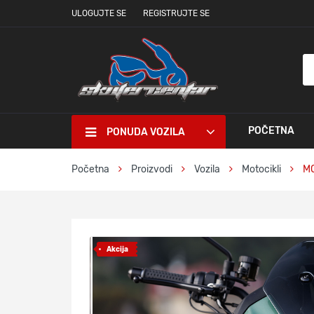
ULOGUJTE SE
REGISTRUJTE SE
POČETNA
PONUDA VOZILA
Početna
Proizvodi
Vozila
Motocikli
MO
Akcija