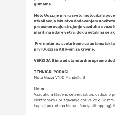
gumama.
Moto Guzzi je prvi u svetu motocikala poče
utkali svoja iskustva dodavanjem noviteta 
preusmeravaju strujanje vazduha s vozača.
mariti na udare vetra, dok u ostalima se ak
Prvi motor na svetu kome se automatski pri
prvi Guzzi sa ABS-om za krivine.
VERZIJA S ima od standardne opreme dodat
TEHNIČKI PODACI
Moto Guzzi V100 Mandello S
Motor
Vazduhom hlađeni, četverotaktni, uzdužno post
elektronsko ubrizgavanje goriva 2x ø 52 mm, R
kupelji pokretana hidraulično (antihopping),