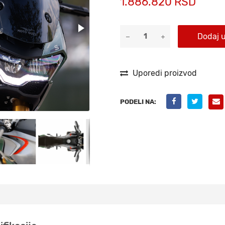
1.886.820 RSD
Dodaj 
Uporedi proizvod
PODELI NA: