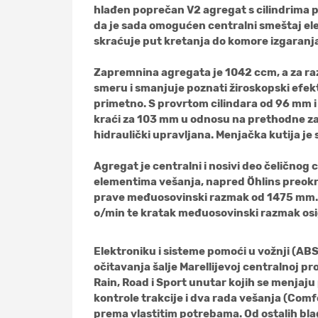
hlađen poprečan V2 agregat s cilindrima po
da je sada omogućen centralni smeštaj ele
skraćuje put kretanja do komore izgaranj
Zapremnina agregata je 1042 ccm, a za razvo
smeru i smanjuje poznati žiroskopski efek
primetno. S provrtom cilindara od 96 mm i 
kraći za 103 mm u odnosu na prethodne zapr
hidraulički upravljana. Menjačka kutija je
Agregat je centralni i nosivi deo čeličnog
elementima vešanja, napred Öhlins preokr
prave međuosovinski razmak od 1475 mm. 
o/min te kratak međuosovinski razmak osi
Elektroniku i sisteme pomoći u vožnji (ABS
očitavanja šalje Marellijevoj centralnoj p
Rain, Road i Sport unutar kojih se menjaj
kontrole trakcije i dva rada vešanja (Comf
prema vlastitim potrebama. Od ostalih blag