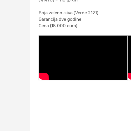
(WMTC) – 118 g/km
Boja zeleno-siva (Verde 2121)
Garancija dve godine
Cena (18.000 eura)