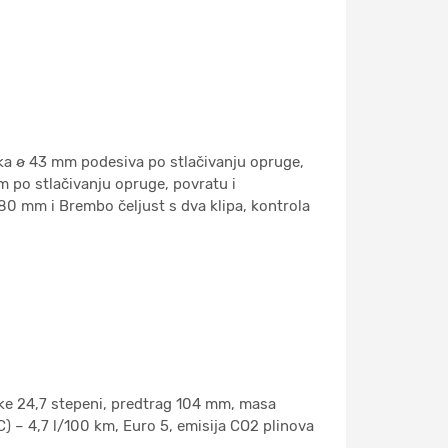
ška ø 43 mm podesiva po stlačivanju opruge,
 po stlačivanju opruge, povratu i
280 mm i Brembo čeljust s dva klipa, kontrola
ke 24,7 stepeni, predtrag 104 mm, masa
) – 4,7 l/100 km, Euro 5, emisija CO2 plinova