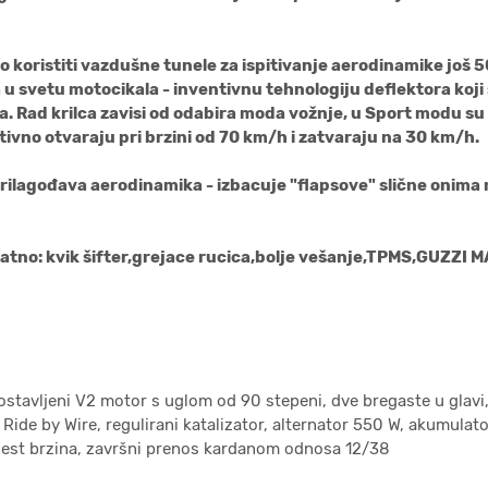
o koristiti vazdušne tunele za ispitivanje aerodinamike još 5
u svetu motocikala - inventivnu tehnologiju deflektora koji
 Rad krilca zavisi od odabira moda vožnje, u Sport modu su s
tivno otvaraju pri brzini od 70 km/h i zatvaraju na 30 km/h.
lagođava aerodinamika - izbacuje "flapsove" slične onima na 
no: kvik šifter,grejace rucica,bolje vešanje,TPMS,GUZZI 
avljeni V2 motor s uglom od 90 stepeni, dve bregaste u glavi, če
ide by Wire, regulirani katalizator, alternator 550 W, akumulator
 šest brzina, završni prenos kardanom odnosa 12/38