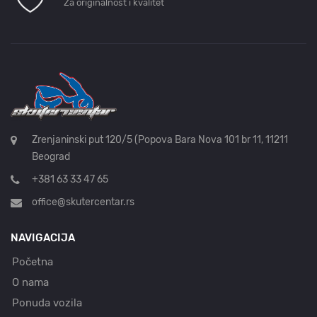
Za originalnost i kvalitet
Zrenjaninski put 120/5 (Popova Bara Nova 101 br 11, 11211
Beograd
+381 63 33 47 65
office@skutercentar.rs
NAVIGACIJA
Početna
O nama
Ponuda vozila