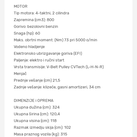
MOTOR
Tip motora: 4-taktni, 2 cilindra
Zapremina (cm3): 800
Gorivo: bezolovni benzin
Snaga (hp): 60
Maks. obrtni moment: (Nm) 73 pri 5000 o/min
Vodeno hladjenje
Elektronsko ubrizgavanje goriva (EFI)
Paljenje: elektro i ručni start
Vrsta transmisije: V-Belt Pulley CVTech (L-H-N-R)
Menjač
Prednje vešanje (cm) 21,5
Zadnje vešanje: klizeće, gasni amortizeri, 34 cm
DIMENZIJE i OPREMA
Ukupna dužina (cm): 324
Ukupna širina (cm): 120,4
Ukupna visina (cm): 118
Razmak izmedju skija (cm): 102
Masa praznog vozila (kg): 315