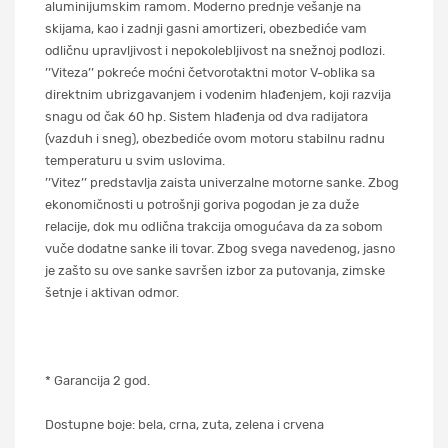
aluminijumskim ramom. Moderno prednje vešanje na
skijama, kao i zadnji gasni amortizeri, obezbediće vam
odličnu upravljivost i nepokolebljivost na snežnoj podlozi.
’’Viteza’’ pokreće moćni četvorotaktni motor V-oblika sa
direktnim ubrizgavanjem i vodenim hlađenjem, koji razvija
snagu od čak 60 hp. Sistem hlađenja od dva radijatora
(vazduh i sneg), obezbediće ovom motoru stabilnu radnu
temperaturu u svim uslovima.
’’Vitez’’ predstavlja zaista univerzalne motorne sanke. Zbog
ekonomičnosti u potrošnji goriva pogodan je za duže
relacije, dok mu odlična trakcija omogućava da za sobom
vuče dodatne sanke ili tovar. Zbog svega navedenog, jasno
je zašto su ove sanke savršen izbor za putovanja, zimske
šetnje i aktivan odmor.
* Garancija 2 god.
Dostupne boje: bela, crna, zuta, zelena i crvena