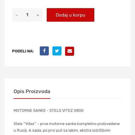
Dodaj u korpu
PODELI NA:
Opis Proizvoda
MOTORNE SANKE - STELS VITEZ S800
Stels ’’Vitez’’ – prve motorne sanke kompletno proizvedene
u Rusiji. A sada, po prvi put sa lakim, ekstra izdržljivim