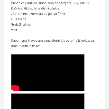
Gusenice ( dužina, širina, dubina šare) cm: 392, 50,38
Kočnice: Hidraulične disk kočnice
Zapremina rezervoara za gorivo (l): 45
LED svetla
Grejači ručica
Vizir
Napomena: Navedena cena obuhvata opremu iz opisa, sa
uracunatim PDV-om.