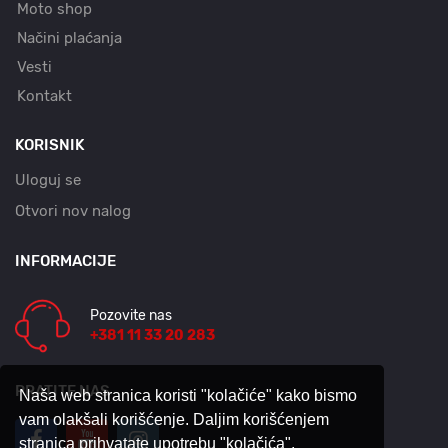
Moto shop
Načini plaćanja
Vesti
Kontakt
KORISNIK
Uloguj se
Otvori nov nalog
INFORMACIJE
Pozovite nas
+381 11 33 20 283
PRATITE NAS
Naša web stranica koristi "kolačiće" kako bismo
vam olakšali korišćenje. Daljim korišćenjem
stranica prihvatate upotrebu "kolačića".