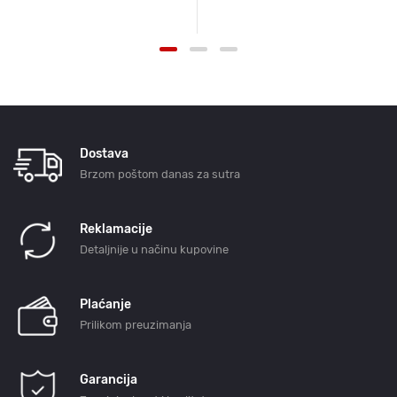
Dostava
Brzom poštom danas za sutra
Reklamacije
Detaljnije u načinu kupovine
Plaćanje
Prilikom preuzimanja
Garancija