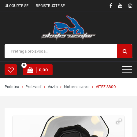
ULOGUJTE SE
REGISTRUJTE SE
0
0,00
Početna
Proizvodi
Vozila
Motorne sanke
VITEZ S800