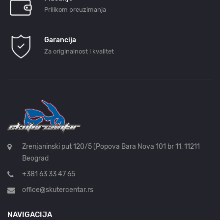
Prilikom preuzimanja
Garancija
Za originalnost i kvalitet
Zrenjaninski put 120/5 (Popova Bara Nova 101 br 11, 11211
Beograd
+381 63 33 47 65
office@skutercentar.rs
NAVIGACIJA