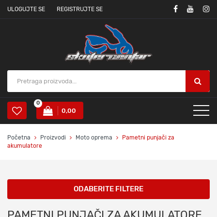
ULOGUJTE SE
REGISTRUJTE SE
0
0,00
Početna
Proizvodi
Moto oprema
Pametni punjači za
akumulatore
ODABERITE FILTERE
PAMETNI PUNJAČI ZA AKUMULATORE