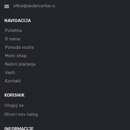
office@skutercentar.rs
NAVIGACIJA
Početna
O nama
Ponuda vozila
Moto shop
Načini plaćanja
Vesti
Kontakt
KORISNIK
Uloguj se
Otvori nov nalog
INFORMACIJE