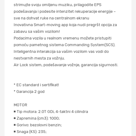
strimujte svoju omiljenu muziku, prilagodite EPS
podešavanja i podesite intenzitet rekuperacije energije –
sve na dohvat ruke na centralnom ekranu
Inovativna Smart-moving app koja nudi pregršt opcija za
zabavu sa vašim vozilom!
Podacima vozila u realnom vremenu možete pristupiti
pomoću pametnog sistema Commanding System(SCS).
Inteligentna interakcija sa vašim vozilom vas vodi do
nestvarnih mesta za vožnju.
Air Lock sistem, podešavanje vožnje, garancija sigurnosti.
* EC standard i sertifikat!
* Garancija 2 god
MOTOR
◾ Tip motora: 2.0T GDi, 4-taktni 4 cilindra
◾ Zapremina (cm3): 1000;
◾ Gorivo: bezolovni benzin;
◾ Snaga (KS): 235;