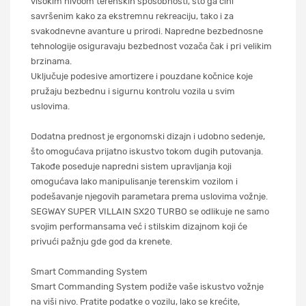
visokim nivoom terenskih sposobnosti, što ga čini
savršenim kako za ekstremnu rekreaciju, tako i za
svakodnevne avanture u prirodi. Napredne bezbednosne
tehnologije osiguravaju bezbednost vozača čak i pri velikim
brzinama.
Uključuje podesive amortizere i pouzdane kočnice koje
pružaju bezbednu i sigurnu kontrolu vozila u svim
uslovima.
Dodatna prednost je ergonomski dizajn i udobno sedenje,
što omogućava prijatno iskustvo tokom dugih putovanja.
Takođe poseduje napredni sistem upravljanja koji
omogućava lako manipulisanje terenskim vozilom i
podešavanje njegovih parametara prema uslovima vožnje.
SEGWAY SUPER VILLAIN SX20 TURBO se odlikuje ne samo
svojim performansama već i stilskim dizajnom koji će
privući pažnju gde god da krenete.
Smart Commanding System
Smart Commanding System podiže vaše iskustvo vožnje
na viši nivo. Pratite podatke o vozilu, lako se krećite,