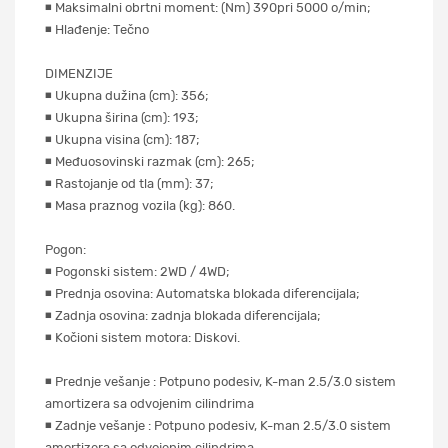
◾ Maksimalni obrtni moment: (Nm) 390pri 5000 o/min;
◾ Hlađenje: Tečno
DIMENZIJE
◾ Ukupna dužina (cm): 356;
◾ Ukupna širina (cm): 193;
◾ Ukupna visina (cm): 187;
◾ Međuosovinski razmak (cm): 265;
◾ Rastojanje od tla (mm): 37;
◾ Masa praznog vozila (kg): 860.
Pogon:
◾ Pogonski sistem: 2WD / 4WD;
◾ Prednja osovina: Automatska blokada diferencijala;
◾ Zadnja osovina: zadnja blokada diferencijala;
◾ Kočioni sistem motora: Diskovi.
◾ Prednje vešanje : Potpuno podesiv, K-man 2.5/3.0 sistem
amortizera sa odvojenim cilindrima
◾ Zadnje vešanje : Potpuno podesiv, K-man 2.5/3.0 sistem
amortizera sa odvojenim cilindrima