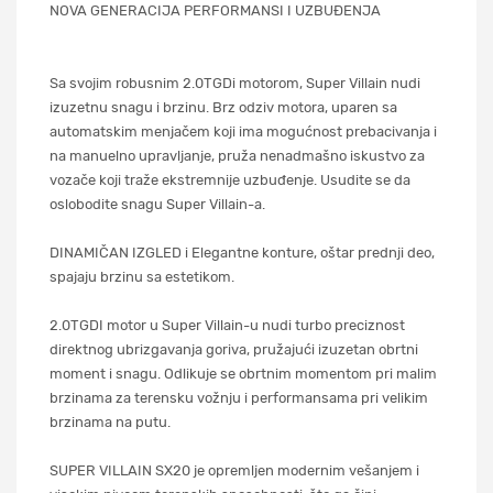
NOVA GENERACIJA PERFORMANSI I UZBUĐENJA
Sa svojim robusnim 2.0TGDi motorom, Super Villain nudi
izuzetnu snagu i brzinu. Brz odziv motora, uparen sa
automatskim menjačem koji ima mogućnost prebacivanja i
na manuelno upravljanje, pruža nenadmašno iskustvo za
vozače koji traže ekstremnije uzbuđenje. Usudite se da
oslobodite snagu Super Villain-a.
DINAMIČAN IZGLED i Elegantne konture, oštar prednji deo,
spajaju brzinu sa estetikom.
2.0TGDI motor u Super Villain-u nudi turbo preciznost
direktnog ubrizgavanja goriva, pružajući izuzetan obrtni
moment i snagu. Odlikuje se obrtnim momentom pri malim
brzinama za terensku vožnju i performansama pri velikim
brzinama na putu.
SUPER VILLAIN SX20 je opremljen modernim vešanjem i