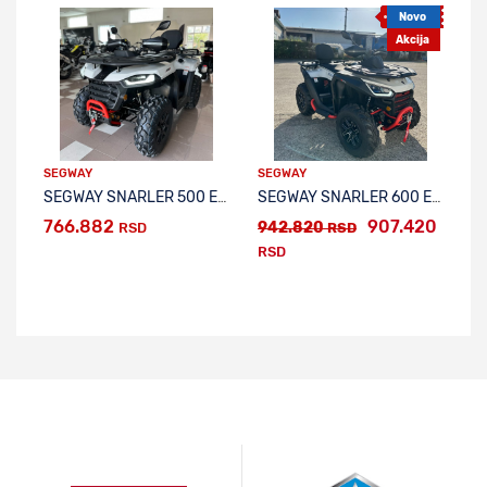
Novo
Akcija
SEGWAY
SEGWAY
S
SEGWAY SNARLER 500 EPS
SEGWAY SNARLER 600 EPS FULL EQUIPPED
766.882
907.420
1
942.820
RSD
RSD
RSD