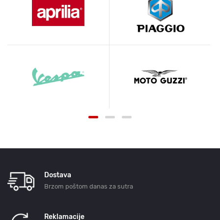
Dostava
Brzom poštom danas za sutra
Reklamacije