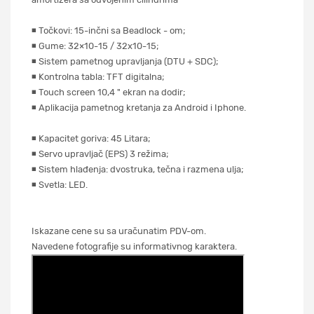
◾ Točkovi: 15-inčni sa Beadlock - om;
◾ Gume: 32×10-15 / 32x10-15;
◾ Sistem pametnog upravljanja (DTU + SDC);
◾ Kontrolna tabla: TFT digitalna;
◾ Touch screen 10,4 " ekran na dodir;
◾ Aplikacija pametnog kretanja za Android i Iphone.
◾ Kapacitet goriva: 45 Litara;
◾ Servo upravljač (EPS) 3 režima;
◾ Sistem hlađenja: dvostruka, tečna i razmena ulja;
◾ Svetla: LED.
Iskazane cene su sa uračunatim PDV-om.
Navedene fotografije su informativnog karaktera.