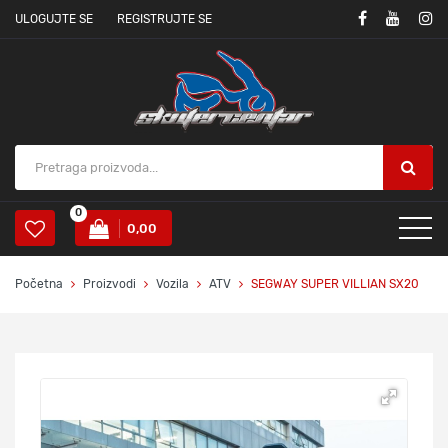
ULOGUJTE SE
REGISTRUJTE SE
0
0,00
Početna
Proizvodi
Vozila
ATV
SEGWAY SUPER VILLIAN SX20