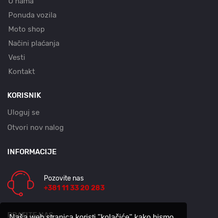
O nama
Ponuda vozila
Moto shop
Načini plaćanja
Vesti
Kontakt
KORISNIK
Uloguj se
Otvori nov nalog
INFORMACIJE
Pozovite nas
+381 11 33 20 283
PRATITE NAS
Naša web stranica koristi "kolačiće" kako bismo