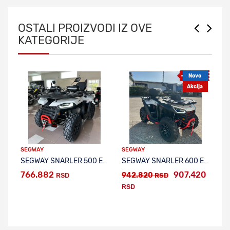
OSTALI PROIZVODI IZ OVE
KATEGORIJE
Novo
Akcija
SEGWAY
SEGWAY
S
SEGWAY SNARLER 500 EPS
SEGWAY SNARLER 600 EPS FULL EQUIPPED
S
766.882
907.420
1
942.820
RSD
RSD
RSD