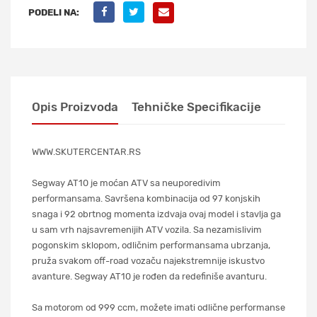
PODELI NA:
Opis Proizvoda
Tehničke Specifikacije
WWW.SKUTERCENTAR.RS
Segway AT10 je moćan ATV sa neuporedivim
performansama. Savršena kombinacija od 97 konjskih
snaga i 92 obrtnog momenta izdvaja ovaj model i stavlja ga
u sam vrh najsavremenijih ATV vozila. Sa nezamislivim
pogonskim sklopom, odličnim performansama ubrzanja,
pruža svakom off-road vozaču najekstremnije iskustvo
avanture. Segway AT10 je rođen da redefiniše avanturu.
Sa motorom od 999 ccm, možete imati odlične performanse