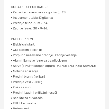
DODATNE SPECIFIKACIJE
▪ Kapacitet rezervoara za gorivo (l): 23;
▪ Instrument tabla: Digitalna;
▪ Prednje felne: 30 x 9-14;
▪ Zadnje felne: 30 x 9-14.
PAKET OPREME
▪ Električni start;
▪ CDI sistem paljenja;
▪ Potpuno nezavisno prednje i zadnje vešanje
▪ Aluminijumske felne sa beadlock-pm
▪ Servo (EPS) tri stepen otpora- MANUELNO PODEŠAVANJE
▪ Mobilna aplikacija
▪ Prednji branik (rollbar)
▪ Prednje vitlo 2041kg
▪ Kuka za vuču
▪ Prednji i zadnji prtljažni nosači
▪ Sedište za suvozača
▪ FULL Led svetla
▪ Retrovizori