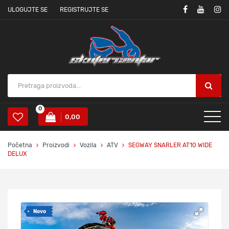
ULOGUJTE SE
REGISTRUJTE SE
0
0,00
Početna
Proizvodi
Vozila
ATV
SEGWAY SNARLER AT10 WIDE
DELUX
Novo