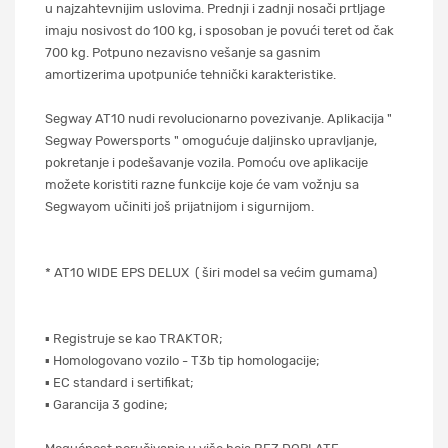
u najzahtevnijim uslovima. Prednji i zadnji nosači prtljage
imaju nosivost do 100 kg, i sposoban je povući teret od čak
700 kg. Potpuno nezavisno vešanje sa gasnim
amortizerima upotpuniće tehnički karakteristike.
Segway AT10 nudi revolucionarno povezivanje. Aplikacija "
Segway Powersports " omogućuje daljinsko upravljanje,
pokretanje i podešavanje vozila. Pomoću ove aplikacije
možete koristiti razne funkcije koje će vam vožnju sa
Segwayom učiniti još prijatnijom i sigurnijom.
* AT10 WIDE EPS DELUX ( širi model sa većim gumama)
▪ Registruje se kao TRAKTOR;
▪ Homologovano vozilo - T3b tip homologacije;
▪ EC standard i sertifikat;
▪ Garancija 3 godine;