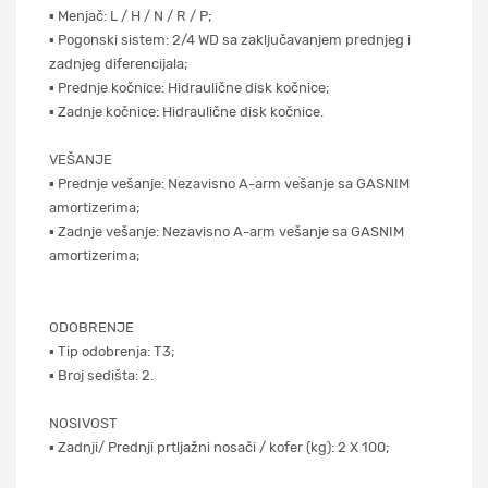
▪ Menjač: L / H / N / R / P;
▪ Pogonski sistem: 2/4 WD sa zaključavanjem prednjeg i
zadnjeg diferencijala;
▪ Prednje kočnice: Hidraulične disk kočnice;
▪ Zadnje kočnice: Hidraulične disk kočnice.
VEŠANJE
▪ Prednje vešanje: Nezavisno A-arm vešanje sa GASNIM
amortizerima;
▪ Zadnje vešanje: Nezavisno A-arm vešanje sa GASNIM
amortizerima;
ODOBRENJE
▪ Tip odobrenja: T3;
▪ Broj sedišta: 2.
NOSIVOST
▪ Zadnji/ Prednji prtljažni nosači / kofer (kg): 2 X 100;