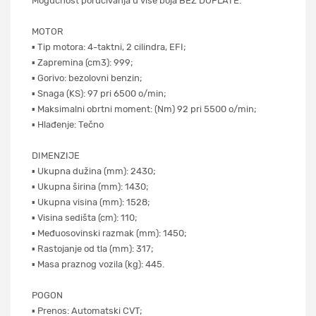
Mogućnost poručivanja u više boja BEZ DOPLATE.
MOTOR
▪ Tip motora: 4-taktni, 2 cilindra, EFI;
▪ Zapremina (cm3): 999;
▪ Gorivo: bezolovni benzin;
▪ Snaga (KS): 97 pri 6500 o/min;
▪ Maksimalni obrtni moment: (Nm) 92 pri 5500 o/min;
▪ Hlađenje: Tečno
DIMENZIJE
▪ Ukupna dužina (mm): 2430;
▪ Ukupna širina (mm): 1430;
▪ Ukupna visina (mm): 1528;
▪ Visina sedišta (cm): 110;
▪ Međuosovinski razmak (mm): 1450;
▪ Rastojanje od tla (mm): 317;
▪ Masa praznog vozila (kg): 445.
POGON
▪ Prenos: Automatski CVT;