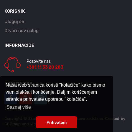
KORISNIK
Uloguj se
Otvori nov nalog
INFORMACIJE
Pozovite nas
+381 11 33 20 283
PRATITE NAS
Naša web stranica koristi "kolačiće" kako bismo
vam olakšali korišćenje. Daljim korišćenjem
stranica prihvatate upotrebu "kolačića".
Saznaj više
Copyright © Skuter Centar 2026. Sva prava zadržana. Created by
Prihvatam
CBGroup
and
ViewSource