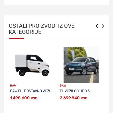
OSTALI PROIZVODI IZ OVE
KATEGORIJE
BAW
BAW
BAW EL. DOSTAVNO VOZILO RUNHORSE J2-P
EL.VOZILO YUDO 3
V
1.498.600
2.699.840
2
RSD
RSD