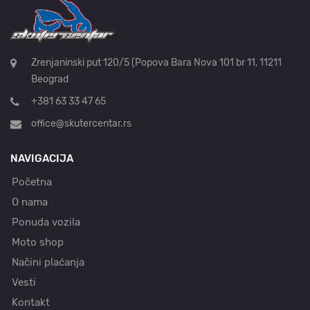
Zrenjaninski put 120/5 (Popova Bara Nova 101 br 11, 11211
Beograd
+381 63 33 47 65
office@skutercentar.rs
NAVIGACIJA
Početna
O nama
Ponuda vozila
Moto shop
Načini plaćanja
Vesti
Kontakt