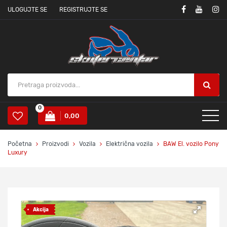
ULOGUJTE SE
REGISTRUJTE SE
0
0,00
Početna
Proizvodi
Vozila
Električna vozila
BAW El. vozilo Pony
Luxury
Akcija