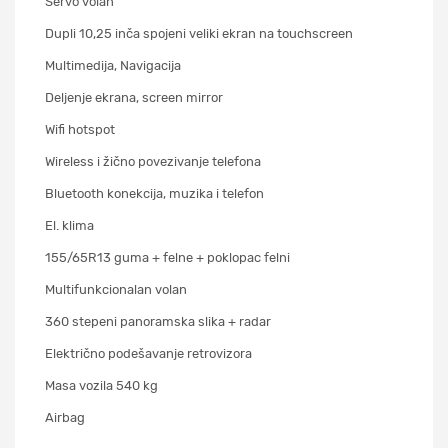
Servo volan
Dupli 10,25 inča spojeni veliki ekran na touchscreen
Multimedija, Navigacija
Deljenje ekrana, screen mirror
Wifi hotspot
Wireless i žično povezivanje telefona
Bluetooth konekcija, muzika i telefon
El. klima
155/65R13 guma + felne + poklopac felni
Multifunkcionalan volan
360 stepeni panoramska slika + radar
Električno podešavanje retrovizora
Masa vozila 540 kg
Airbag