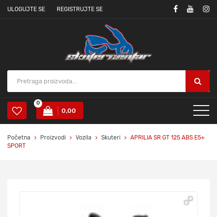
ULOGUJTE SE
REGISTRUJTE SE
0
0,00
Početna
Proizvodi
Vozila
Skuteri
APRILIA SR GT 125 ABS E5+
SPORT