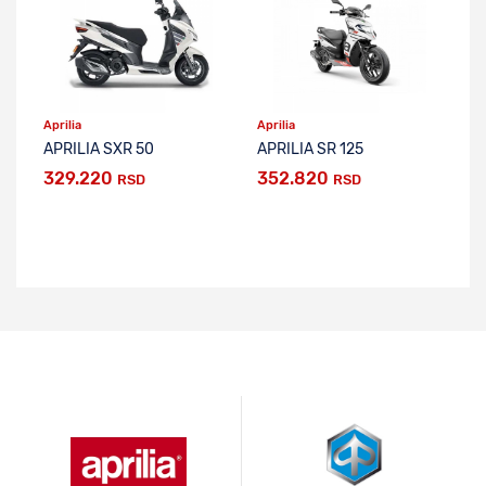
Aprilia
Aprilia
Ap
APRILIA SXR 50
APRILIA SR 125
329.220
352.820
5
RSD
RSD
R