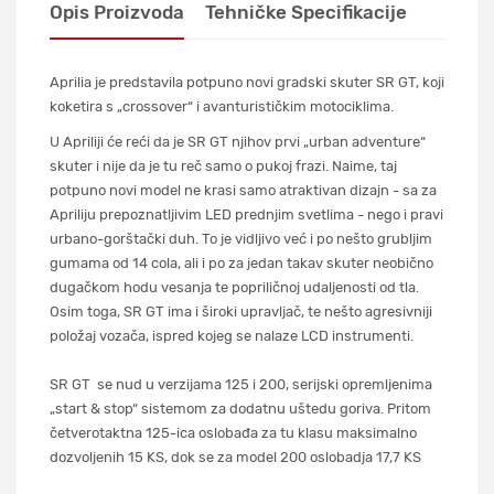
Opis Proizvoda
Tehničke Specifikacije
Aprilia je predstavila potpuno novi gradski skuter SR GT, koji
koketira s „crossover“ i avanturističkim motociklima.
U Apriliji će reći da je SR GT njihov prvi „urban adventure“
skuter i nije da je tu reč samo o pukoj frazi. Naime, taj
potpuno novi model ne krasi samo atraktivan dizajn - sa za
Apriliju prepoznatljivim LED prednjim svetlima - nego i pravi
urbano-gorštački duh. To je vidljivo već i po nešto grubljim
gumama od 14 cola, ali i po za jedan takav skuter neobično
dugačkom hodu vesanja te popriličnoj udaljenosti od tla.
Osim toga, SR GT ima i široki upravljač, te nešto agresivniji
položaj vozača, ispred kojeg se nalaze LCD instrumenti.
SR GT se nud u verzijama 125 i 200, serijski opremljenima
„start & stop“ sistemom za dodatnu uštedu goriva. Pritom
četverotaktna 125-ica oslobađa za tu klasu maksimalno
dozvoljenih 15 KS, dok se za model 200 oslobadja 17,7 KS