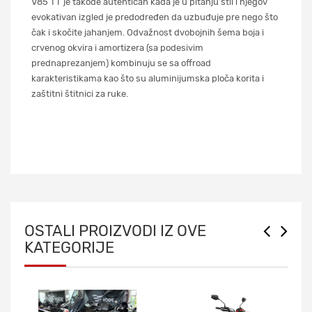
V85 TT je takođe autentičan kada je u pitanju stil i njegov
evokativan izgled je predodređen da uzbuđuje pre nego što
čak i skočite jahanjem. Odvažnost dvobojnih šema boja i
crvenog okvira i amortizera (sa podesivim
prednaprezanjem) kombinuju se sa offroad
karakteristikama kao što su aluminijumska ploča korita i
zaštitni štitnici za ruke.
OSTALI PROIZVODI IZ OVE
KATEGORIJE