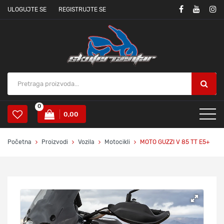
ULOGUJTE SE
REGISTRUJTE SE
0
0,00
Početna
Proizvodi
Vozila
Motocikli
MOTO GUZZI V 85 TT E5+