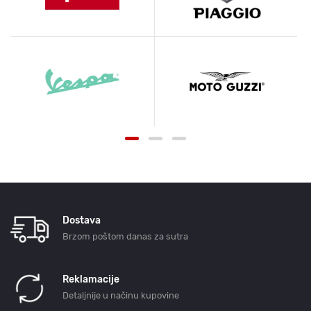
Dostava
Brzom poštom danas za sutra
Reklamacije
Detaljnije u načinu kupovine