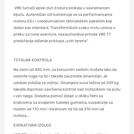
V85 tumači epski duh Enduro bicikala u savremenom
ključu. Autentičan stil kombinuje se sa performansama
motora E5+ i sveobuhvatnim tehnološkim paketom koji
dolazi kao standard. Transformišući svaku vrstu uslova u
priliku za nove avanture, nezaustavljiva priroda V85 TT
predstavlja oličenje pristupa „svih terena“.
TOTALNA KONTROLA
Na visini od 830 mm, sa konusnim sedlom možete lako da
oslonite noge na tlo i takođe zauzmete dinamičan, ali
udoban položaj za vožnju. Smanjena suva težina od 209 kg
takođe doprinosi savršenoj kontroli nad motociklom na putu
i ​​van njega. Dodatna pomoć dolazi u obliku felni sa
krakovima sa izvajanim tubeles gumama, suspenzije sa
hodom od 170 mm i klirensom od tla od 210 mm od
motora
_
EVOKATIVAN IZGLED