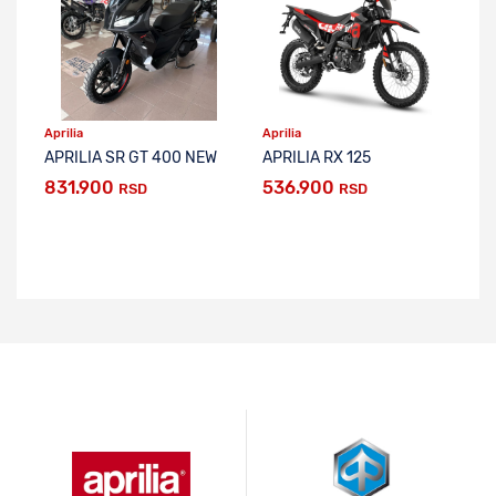
Aprilia
Aprilia
Ap
APRILIA SR GT 400 NEW
APRILIA RX 125
AP
831.900
536.900
5
RSD
RSD