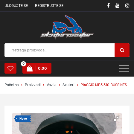
ULOGUJTE SE
REGISTRUJTE SE
0
0,00
Početna
Proizvodi
Vozila
Skuteri
PIAGGIO MP3 310 BUSSINES
Novo