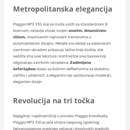
Metropolitanska elegancija
Piaggio MP3 310, koji se može voziti sa standardnom B
licencom, ostavlja utisak svojim
smelim, dinamičnim
stilom,
inspirisanim najnovijim trendovima u
automobilskom dizajnu. Metalik sivi detalji sa satenskom
završnom obradom prikazuju tečne linije bicikla, dok
sedište ima sive teksture i kontrastne sive šavove koji
odgovaraju završnim obradama.
Zadimljeno
šoferšajbno
dolazi sa bočnim deflektorima za dodatnu
zaštitu i udobnost, a elegantni rep upotpunjuje moderan,
elegantan dizajn.
Revolucija na tri točka
Najagilniji i najdinamičniji u porodici Piaggio trotočkaša,
Piaggio MP3 310 je jača strana njegovog zglobnog
četvorougaonog prednjeg vešanja i dvostrukih prednjih