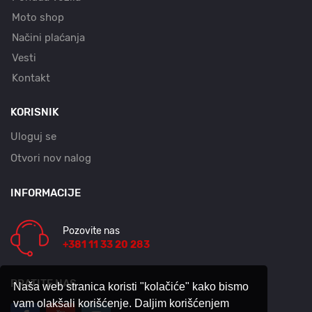
Moto shop
Načini plaćanja
Vesti
Kontakt
KORISNIK
Uloguj se
Otvori nov nalog
INFORMACIJE
Pozovite nas
+381 11 33 20 283
PRATITE NAS
Naša web stranica koristi "kolačiće" kako bismo
vam olakšali korišćenje. Daljim korišćenjem