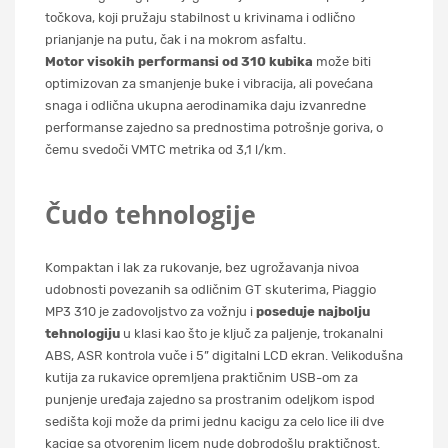
točkova, koji pružaju stabilnost u krivinama i odlično
prianjanje na putu, čak i na mokrom asfaltu.
Motor visokih performansi od 310 kubika
može biti
optimizovan za smanjenje buke i vibracija, ali povećana
snaga i odlična ukupna aerodinamika daju izvanredne
performanse zajedno sa prednostima potrošnje goriva, o
čemu svedoči VMTC metrika od 3,1 l/km.
Čudo tehnologije
Kompaktan i lak za rukovanje, bez ugrožavanja nivoa
udobnosti povezanih sa odličnim GT skuterima, Piaggio
MP3 310 je zadovoljstvo za vožnju i
poseduje najbolju
tehnologiju
u klasi kao što je ključ za paljenje, trokanalni
ABS, ASR kontrola vuče i 5” digitalni LCD ekran. Velikodušna
kutija za rukavice opremljena praktičnim USB-om za
punjenje uređaja zajedno sa prostranim odeljkom ispod
sedišta koji može da primi jednu kacigu za celo lice ili dve
kacige sa otvorenim licem nude dobrodošlu praktičnost.