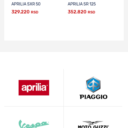
APRILIA SXR 50
APRILIA SR 125
329.220
352.820
5
RSD
RSD
R