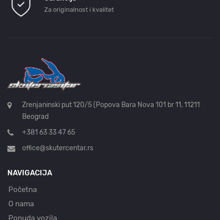
Za originalnost i kvalitet
Zrenjaninski put 120/5 (Popova Bara Nova 101 br 11, 11211
Beograd
+381 63 33 47 65
office@skutercentar.rs
NAVIGACIJA
Početna
O nama
Ponuda vozila