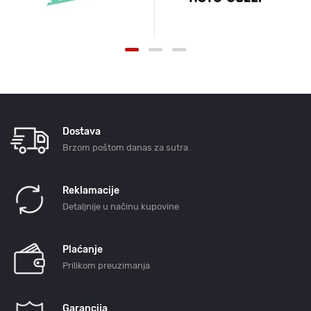
Dostava
Brzom poštom danas za sutra
Reklamacije
Detaljnije u načinu kupovine
Plaćanje
Prilikom preuzimanja
Garancija