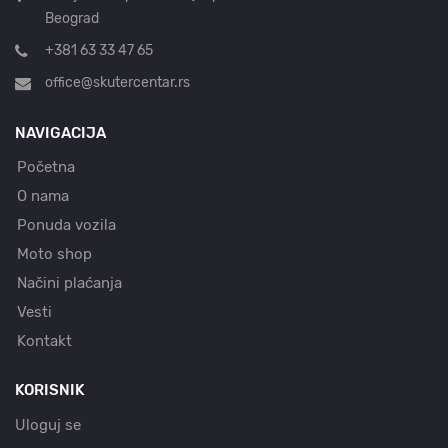
Beograd
+381 63 33 47 65
office@skutercentar.rs
NAVIGACIJA
Početna
O nama
Ponuda vozila
Moto shop
Načini plaćanja
Vesti
Kontakt
KORISNIK
Uloguj se