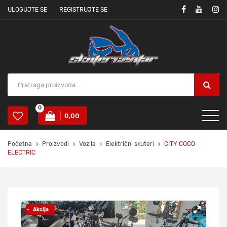
ULOGUJTE SE
REGISTRUJTE SE
0
0,00
Početna
Proizvodi
Vozila
Električni skuteri
CITY COCO
ELECTRIC
Akcija