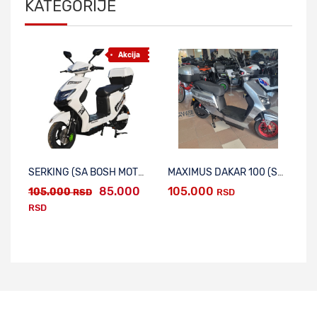
KATEGORIJE
Akcija
Mo
SERKING (SA BOSH MOTOROM)
MAXIMUS DAKAR 100 (SA BOSH MOTOROM)
LU
85.000
105.000
105.000
3
RSD
RSD
RSD
R