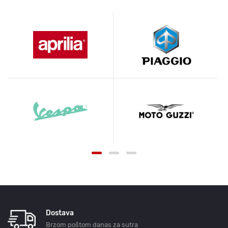
Dostava
Brzom poštom danas za sutra