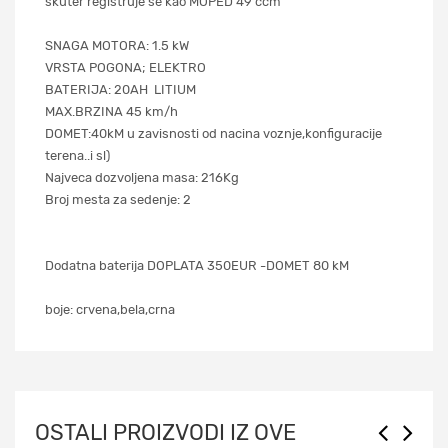
skuter registruje se kao MOPED 49 ccm
SNAGA MOTORA: 1.5 kW
VRSTA POGONA; ELEKTRO
BATERIJA: 20AH LITIUM
MAX.BRZINA 45 km/h
DOMET:40kM u zavisnosti od nacina voznje,konfiguracije
terena..i sl)
Najveca dozvoljena masa: 216Kg
Broj mesta za sedenje: 2
Dodatna baterija DOPLATA 350EUR -DOMET 80 kM
boje: crvena,bela,crna
OSTALI PROIZVODI IZ OVE